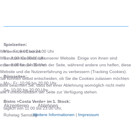
Spielzeiten:
Wir benutzen Cookies
Mo - Fr: 8:00 bis 24:00 Uhr
Wir nutzen Cookies auf unserer Website. Einige von ihnen sind
Sa: 8:00 bis 20:00 Uhr
essenziell für den Betrieb der Seite, während andere uns helfen, diese
So: 8:00 bis 24:00 Uhr
Website und die Nutzererfahrung zu verbessern (Tracking Cookies).
Bürozeiten:
Sie können selbst entscheiden, ob Sie die Cookies zulassen möchten.
Mo - Fr: 10:00 bis 20:00 Uhr
Bitte beachten Sie, dass bei einer Ablehnung womöglich nicht mehr
Sa: 10:00 bis 20:00 Uhr
alle Funktionalitäten der Seite zur Verfügung stehen.
Bistro »Costa Verde« im 1. Stock:
Akzeptieren
Ablehnen
täglich von 11:00 bis 23:00 Uhr,
Weitere Informationen
|
Impressum
Ruhetag Samstag
Tennishalle Eschborn e.V. & Co. OHG